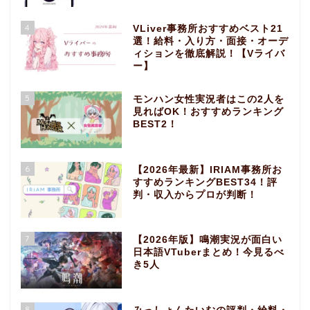
4
VLiver事務所おすすめベスト21
選！給料・入り方・面接・オーデ
ィションを徹底解説！【Vライバ
ー】
5
モンハン女性実況者はこの2人を
見ればOK！おすすめランキング
BEST2！
6
【2026年最新】IRIAM事務所お
すすめランキングBEST34！評
判・収入からプロが判断！
7
【2026年版】鳴潮実況が面白い
日本語VTuberまとめ！今見るべ
き5人
8