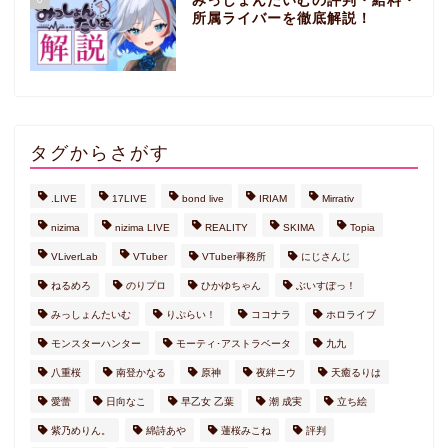
みっしょんたいむの評判・給料・
所属ライバーを徹底解説！
タグからさがす
.LIVE
17LIVE
bond live
IRIAM
Mirrativ
nizima
nizima LIVE
REALITY
SKIMA
Topia
VLiverLab
VTuber
VTuber事務所
にじさんじ
ねるめろ
のりプロ
ひかゆちゃん
ぶいすぽっ！
みっしょんたいむ
りぷらい！
ココナラ
ホロライブ
モンスターハンター
モーティ･アストラベータ
九九
八重桜
南登かなる
原神
夜絆ニウ
天癒るりは
愛蕾
日向なこ
早乙女 乙葉
潮 成実
立ち絵
紫乃めりん。
綿詩あや
蓮桜みこね
評判