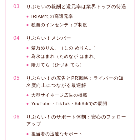
りぷらいの報酬と還元率は業界トップの待遇
IRIAMでの高還元率
独自のインセンティブ制度
りぷらい！メンバー
紫乃めりん。（しの めりん。）
為永ほまれ（ためなが ほまれ）
陽月てら（ひづき てら）
りぷらい！の広告とPR戦略：ライバーの知
名度向上につながる最適解
大型サイネージ広告の掲載
YouTube・TikTok・BiliBiliでの展開
りぷらい！のサポート体制：安心のフォロー
アップ
担当者の迅速なサポート