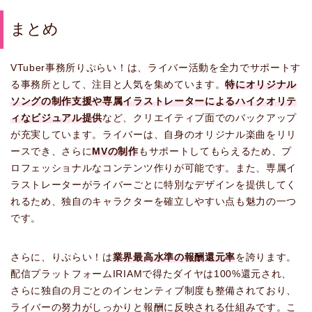
まとめ
VTuber事務所りぷらい！は、ライバー活動を全力でサポートす
る事務所として、注目と人気を集めています。
特にオリジナル
ソングの制作支援や専属イラストレーターによるハイクオリテ
ィなビジュアル提供
など、クリエイティブ面でのバックアップ
が充実しています。ライバーは、自身のオリジナル楽曲をリリ
ースでき、さらに
MVの制作
もサポートしてもらえるため、プ
ロフェッショナルなコンテンツ作りが可能です。また、専属イ
ラストレーターがライバーごとに特別なデザインを提供してく
れるため、独自のキャラクターを確立しやすい点も魅力の一つ
です。
さらに、りぷらい！は
業界最高水準の報酬還元率
を誇ります。
配信プラットフォームIRIAMで得たダイヤは100%還元され、
さらに独自の月ごとのインセンティブ制度も整備されており、
ライバーの努力がしっかりと報酬に反映される仕組みです。こ