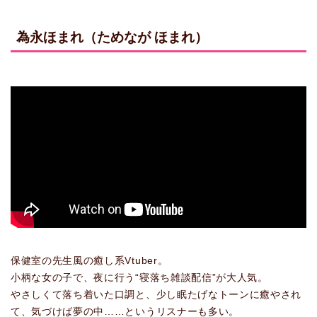
為永ほまれ（ためなが ほまれ）
保健室の先生風の癒し系Vtuber。
小柄な女の子で、夜に行う“寝落ち雑談配信”が大人気。
やさしくて落ち着いた口調と、少し眠たげなトーンに癒やされ
て、気づけば夢の中……というリスナーも多い。