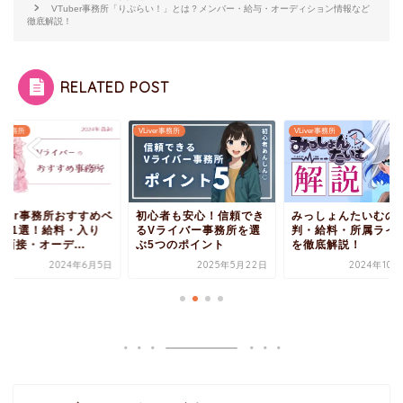
VTuber事務所「りぷらい！」とは？メンバー・給与・オーディション情報など
徹底解説！
RELATED POST
ver事務所
VLiver事務所
VLiver事務所
心者も安心！信頼でき
みっしょんたいむの評
絶対に避けたい！悪
Vライバー事務所を選
判・給料・所属ライバー
Vライバー事務所の
5つのポイント
を徹底解説！
と見分け方
2025年5月22日
2024年10月23日
2025年3月