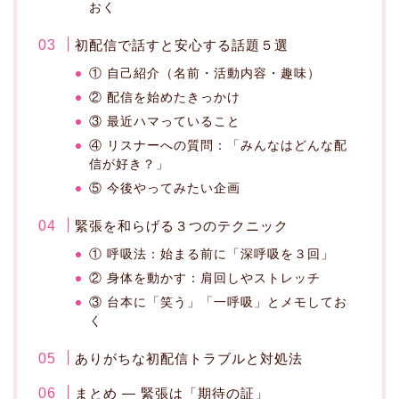
おく
初配信で話すと安心する話題５選
① 自己紹介（名前・活動内容・趣味）
② 配信を始めたきっかけ
③ 最近ハマっていること
④ リスナーへの質問：「みんなはどんな配
信が好き？」
⑤ 今後やってみたい企画
緊張を和らげる３つのテクニック
① 呼吸法：始まる前に「深呼吸を３回」
② 身体を動かす：肩回しやストレッチ
③ 台本に「笑う」「一呼吸」とメモしてお
く
ありがちな初配信トラブルと対処法
まとめ — 緊張は「期待の証」