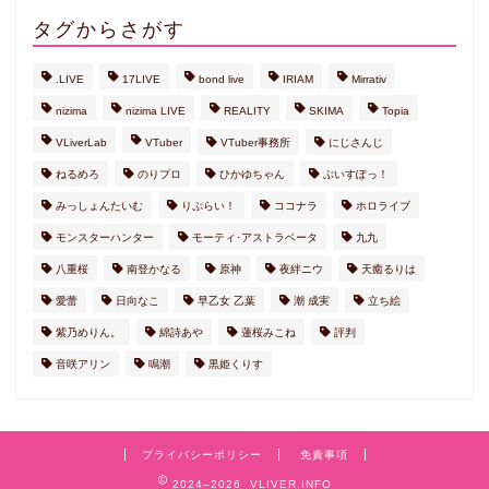
タグからさがす
.LIVE
17LIVE
bond live
IRIAM
Mirrativ
nizima
nizima LIVE
REALITY
SKIMA
Topia
VLiverLab
VTuber
VTuber事務所
にじさんじ
ねるめろ
のりプロ
ひかゆちゃん
ぶいすぽっ！
みっしょんたいむ
りぷらい！
ココナラ
ホロライブ
モンスターハンター
モーティ･アストラベータ
九九
八重桜
南登かなる
原神
夜絆ニウ
天癒るりは
愛蕾
日向なこ
早乙女 乙葉
潮 成実
立ち絵
紫乃めりん。
綿詩あや
蓮桜みこね
評判
音咲アリン
鳴潮
黒姫くりす
プライバシーポリシー
免責事項
2024–2026 VLIVER.INFO