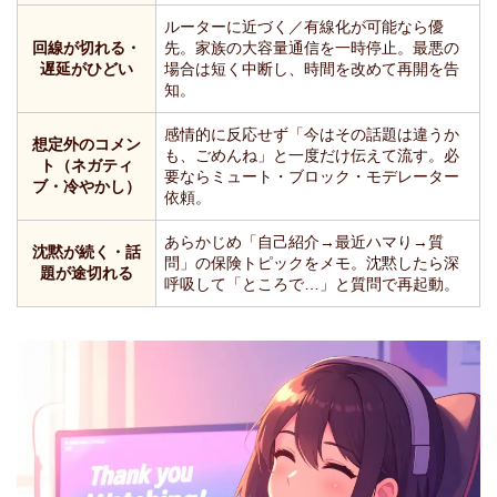
ルーターに近づく／有線化が可能なら優
回線が切れる・
先。家族の大容量通信を一時停止。最悪の
遅延がひどい
場合は短く中断し、時間を改めて再開を告
知。
感情的に反応せず「今はその話題は違うか
想定外のコメン
も、ごめんね」と一度だけ伝えて流す。必
ト（ネガティ
要ならミュート・ブロック・モデレーター
ブ・冷やかし）
依頼。
あらかじめ「自己紹介→最近ハマり→質
沈黙が続く・話
問」の保険トピックをメモ。沈黙したら深
題が途切れる
呼吸して「ところで…」と質問で再起動。