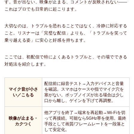
す。音が出ない、映像が止まる、コメントが反映されない——
これはプロでも日常的に起こります。
大切なのは、トラブルを恐れることではなく、冷静に対応する
こと。リスナーは「完璧な配信」よりも、「トラブルを笑って
乗り越える姿」に安心と好感を持ちます。
ここでは、初配信で特によくあるトラブルと、その場でできる
対処法を紹介します。
配信前に録音テスト→入力デバイスと音量
マイク音が小さ
を確認。スマホはケースや指でマイク穴を
い／こもる
塞がない。ポップノイズが出る場合は少し
口から離し、ゲインを下げて再調整。
他アプリを終了→端末を再起動→Wi-Fiを切
映像が止まる・
って再接続。可能なら5GHz帯を使用。最終
カクつく
手段として画質/フレームレートを一段落と
して安定化。