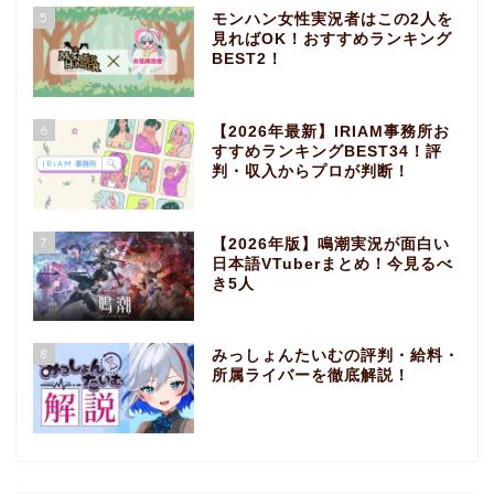
5
モンハン女性実況者はこの2人を
見ればOK！おすすめランキング
BEST2！
6
【2026年最新】IRIAM事務所お
すすめランキングBEST34！評
判・収入からプロが判断！
7
【2026年版】鳴潮実況が面白い
日本語VTuberまとめ！今見るべ
き5人
8
みっしょんたいむの評判・給料・
所属ライバーを徹底解説！