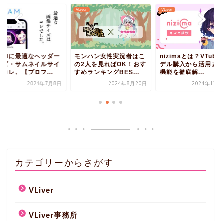
r
VLiver
VLiver
RIAMに最適なヘッダー
モンハン女性実況者はこ
nizimaとは？VTube
イズ・サムネイルサイ
の2人を見ればOK！おす
デル購入から活用ま
コレ。【プロフ...
すめランキングBES...
機能を徹底解...
2024年7月8日
2024年8月20日
2024年11
カテゴリーからさがす
VLiver
VLiver事務所