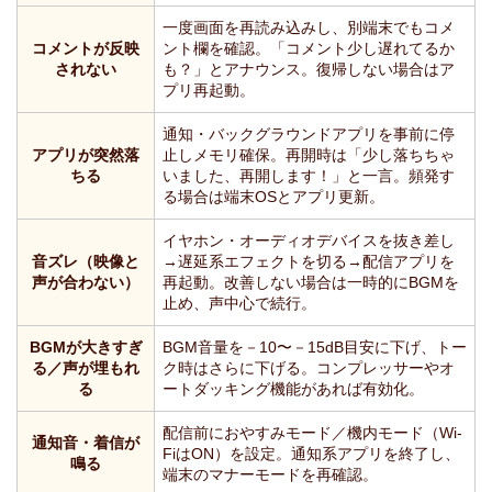
一度画面を再読み込みし、別端末でもコメ
コメントが反映
ント欄を確認。「コメント少し遅れてるか
されない
も？」とアナウンス。復帰しない場合はア
プリ再起動。
通知・バックグラウンドアプリを事前に停
アプリが突然落
止しメモリ確保。再開時は「少し落ちちゃ
ちる
いました、再開します！」と一言。頻発す
る場合は端末OSとアプリ更新。
イヤホン・オーディオデバイスを抜き差し
音ズレ（映像と
→遅延系エフェクトを切る→配信アプリを
声が合わない）
再起動。改善しない場合は一時的にBGMを
止め、声中心で続行。
BGMが大きすぎ
BGM音量を－10〜－15dB目安に下げ、トー
る／声が埋もれ
ク時はさらに下げる。コンプレッサーやオ
る
ートダッキング機能があれば有効化。
配信前におやすみモード／機内モード（Wi-
通知音・着信が
FiはON）を設定。通知系アプリを終了し、
鳴る
端末のマナーモードを再確認。