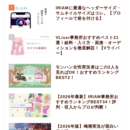
3
IRIAMに最適なヘッダーサイズ・
サムネイルサイズはコレ。【プロ
フィールで差を付ける】
4
VLiver事務所おすすめベスト21
選！給料・入り方・面接・オーデ
ィションを徹底解説！【Vライバ
ー】
5
モンハン女性実況者はこの2人を
見ればOK！おすすめランキング
BEST2！
6
【2026年最新】IRIAM事務所お
すすめランキングBEST34！評
判・収入からプロが判断！
7
【2026年版】鳴潮実況が面白い