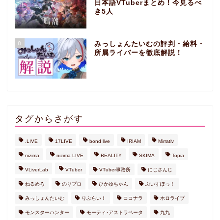
日本語VTuberまとめ！今見るべ
き5人
8
みっしょんたいむの評判・給料・
所属ライバーを徹底解説！
タグからさがす
.LIVE
17LIVE
bond live
IRIAM
Mirrativ
nizima
nizima LIVE
REALITY
SKIMA
Topia
VLiverLab
VTuber
VTuber事務所
にじさんじ
ねるめろ
のりプロ
ひかゆちゃん
ぶいすぽっ！
みっしょんたいむ
りぷらい！
ココナラ
ホロライブ
モンスターハンター
モーティ･アストラベータ
九九