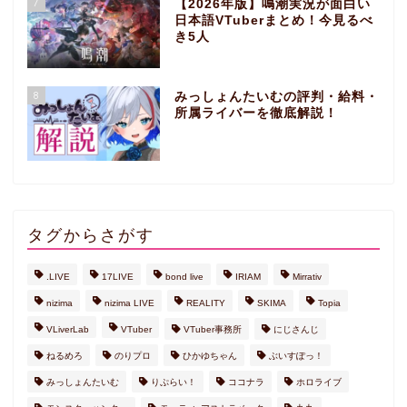
7
【2026年版】鳴潮実況が面白い
日本語VTuberまとめ！今見るべ
き5人
8
みっしょんたいむの評判・給料・
所属ライバーを徹底解説！
タグからさがす
.LIVE
17LIVE
bond live
IRIAM
Mirrativ
nizima
nizima LIVE
REALITY
SKIMA
Topia
VLiverLab
VTuber
VTuber事務所
にじさんじ
ねるめろ
のりプロ
ひかゆちゃん
ぶいすぽっ！
みっしょんたいむ
りぷらい！
ココナラ
ホロライブ