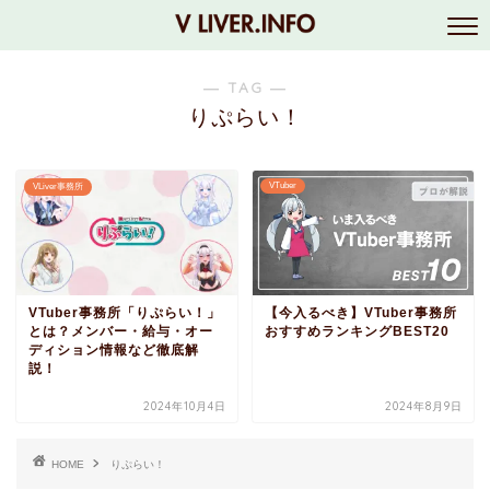
― TAG ―
りぷらい！
VTuber
VLiver事務所
VTuber事務所「りぷらい！」
【今入るべき】VTuber事務所
とは？メンバー・給与・オー
おすすめランキングBEST20
ディション情報など徹底解
説！
2024年10月4日
2024年8月9日
HOME
りぷらい！