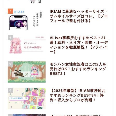
3
IRIAMに最適なヘッダーサイズ・
サムネイルサイズはコレ。【プロ
フィールで差を付ける】
4
VLiver事務所おすすめベスト21
選！給料・入り方・面接・オーデ
ィションを徹底解説！【Vライバ
ー】
5
モンハン女性実況者はこの2人を
見ればOK！おすすめランキング
BEST2！
6
【2026年最新】IRIAM事務所お
すすめランキングBEST34！評
判・収入からプロが判断！